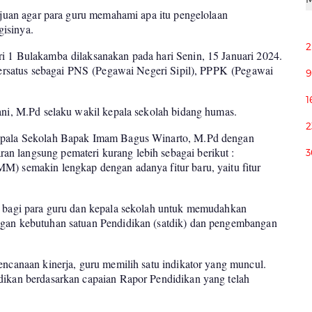
tujuan agar para guru memahami apa itu pengelolaan
isinya.
2
i 1 Bulakamba dilaksanakan pada hari Senin, 15 Januari 2024.
bersatus sebagai PNS
(Pegawai Negeri Sipil), PPPK
(Pegawai
9
1
ani, M.Pd selaku wakil kepala sekolah bidang humas.
2
Kepala Sekolah Bapak Imam Bagus Winarto, M.Pd dengan
n langsung pemateri kurang lebih sebagai berikut :
3
M) semakin lengkap dengan adanya fitur baru, yaitu fitur
u bagi para guru dan kepala sekolah untuk memudahkan
ngan kebutuhan satuan Pendidikan (satdik) dan pengembangan
encanaan kinerja, guru memilih satu indikator yang muncul.
dikan berdasarkan capaian Rapor Pendidikan yang telah