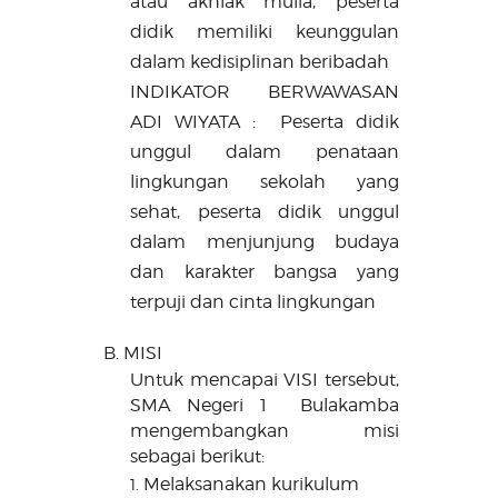
atau akhlak mulia
, p
eserta
didik memiliki keunggulan
dalam kedisiplinan beribadah
INDIKATOR
BERWAWASAN
ADI WIYATA
:
Peserta didik
unggul dalam penataan
lingkungan sekolah yang
sehat
, p
eserta didik unggul
dalam menjunjung budaya
dan karakter bangsa yang
terpuji dan cinta lingkungan
B.
MISI
Untuk mencapai VISI tersebut,
SMA Negeri 1 Bulakamba
mengembangkan misi
sebagai berikut:
Melaksanakan kurikulum